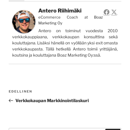
Antero Riihimäki
eCommerce Coach
at
Boaz
Marketing Oy
Antero on toiminut vuodesta 2010
verkkokauppiaana, verkkokaupan konsulttina sekä
kouluttajana. Lisäksi hänellä on vyöllään yksi exit omasta
verkkokaupasta. Tällä hetkellä Antero toimii yrittäjänä,
koutsina ja kouluttajana Boaz Marketing Oy:ssä.
Artikkelien
Edellinen
EDELLINEN
selaus
artikkeli
Verkkokaupan Markkinointilaskuri