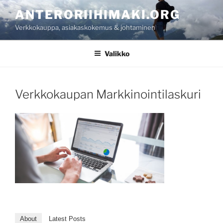
Siirry
ANTERORIIHIMAKI.ORG
sisältöön
Verkkokauppa, asiakaskokemus & johtaminen
Valikko
Verkkokaupan Markkinointilaskuri
About
Latest Posts